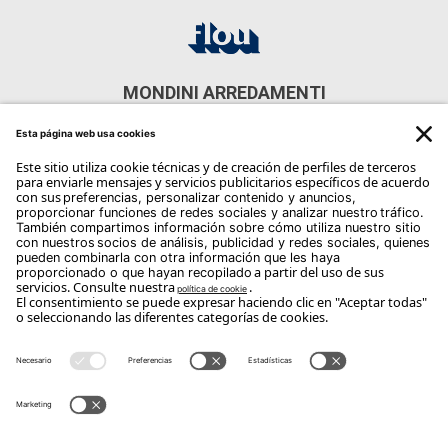
MONDINI ARREDAMENTI
Via Fiorini, 46029 Tabellano MN, Italia
CONTACTOS
Phone: +39 0376 590104
Email:
uff.vendite@mondiniarredamenti.it
Copyright Flou 2026
Privacidad
Modificar la configuración de privacidad
Política de cookies
Whistle Blower